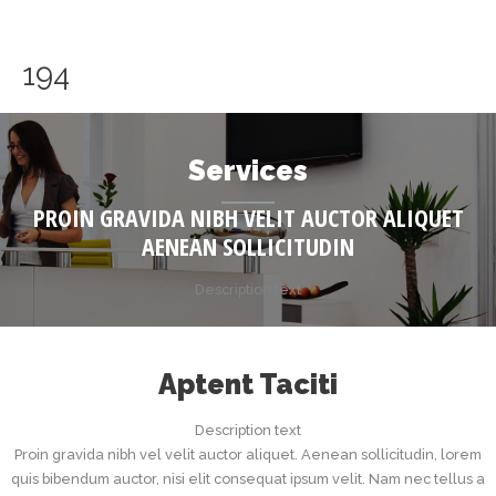
Skip
to
content
194
Services
PROIN GRAVIDA NIBH VELIT AUCTOR ALIQUET
AENEAN SOLLICITUDIN
Description text
Aptent Taciti
Description text
Proin gravida nibh vel velit auctor aliquet. Aenean sollicitudin, lorem
quis bibendum auctor, nisi elit consequat ipsum velit. Nam nec tellus a