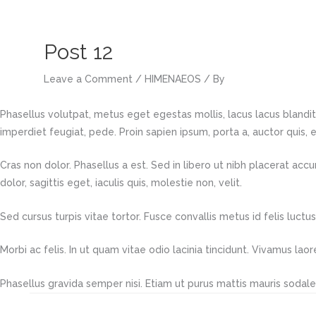
Skip
to
content
Post 12
Leave a Comment
/
HIMENAEOS
/ By
Phasellus volutpat, metus eget egestas mollis, lacus lacus blandit d
imperdiet feugiat, pede. Proin sapien ipsum, porta a, auctor quis, eu
Cras non dolor. Phasellus a est. Sed in libero ut nibh placerat accu
dolor, sagittis eget, iaculis quis, molestie non, velit.
Sed cursus turpis vitae tortor. Fusce convallis metus id felis luctus
Morbi ac felis. In ut quam vitae odio lacinia tincidunt. Vivamus lao
Phasellus gravida semper nisi. Etiam ut purus mattis mauris sodales