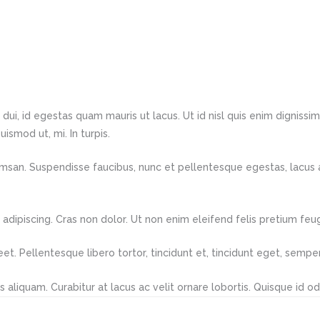
ui, id egestas quam mauris ut lacus. Ut id nisl quis enim dignissim 
ismod ut, mi. In turpis.
msan. Suspendisse faucibus, nunc et pellentesque egestas, lacus ante
 adipiscing. Cras non dolor. Ut non enim eleifend felis pretium feugi
reet. Pellentesque libero tortor, tincidunt et, tincidunt eget, semp
 aliquam. Curabitur at lacus ac velit ornare lobortis. Quisque id od