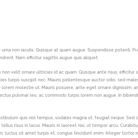
 urna non iaculis. Quisque at quam augue. Suspendisse potenti. Prae
rerit. Nam efficitur sagittis augue quis aliquet.
non velit ornare ultricies id ac quam. Quisque ante risus, efficitur
cies turpis suscipit nec. Mauris pellentesque auctor odio, sed mal
e lorem molestie ut. Mauris posuere, ante eget ornare dignissim, ant
lectus pulvinar leo, ac commodo turpis lorem non augue. In bibend
stibulum quis nisl tempus, sodales magna ut, feugiat neque. Sed co
t tellus risus in lacus. Mauris in laoreet nisi, ut tempor arcu. Curab
, luctus sit amet turpis et, congue tincidunt enim. Integer tortor n