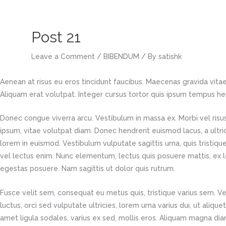
Skip
to
content
Post 21
Leave a Comment
/
BIBENDUM
/ By
satishk
Aenean at risus eu eros tincidunt faucibus. Maecenas gravida vitae
Aliquam erat volutpat. Integer cursus tortor quis ipsum tempus hend
Donec congue viverra arcu. Vestibulum in massa ex. Morbi vel risus 
ipsum, vitae volutpat diam. Donec hendrerit euismod lacus, a ultri
lorem in euismod. Vestibulum vulputate sagittis urna, quis tristiqu
vel lectus enim. Nunc elementum, lectus quis posuere mattis, ex 
egestas posuere. Nam sagittis ut dolor quis rutrum.
Fusce velit sem, consequat eu metus quis, tristique varius sem. Ve
luctus, orci sed vulputate ultricies, lorem urna varius dui, ut alique
amet ligula sodales, varius ex sed, mollis eros. Aliquam magna diam