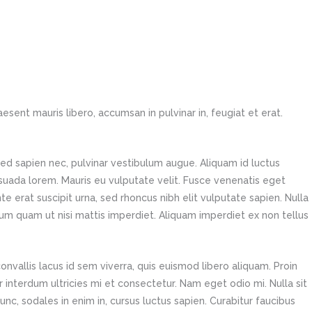
sent mauris libero, accumsan in pulvinar in, feugiat et erat.
 sed sapien nec, pulvinar vestibulum augue. Aliquam id luctus
esuada lorem. Mauris eu vulputate velit. Fusce venenatis eget
e erat suscipit urna, sed rhoncus nibh elit vulputate sapien. Nulla
um quam ut nisi mattis imperdiet. Aliquam imperdiet ex non tellus
nvallis lacus id sem viverra, quis euismod libero aliquam. Proin
itur interdum ultricies mi et consectetur. Nam eget odio mi. Nulla sit
unc, sodales in enim in, cursus luctus sapien. Curabitur faucibus